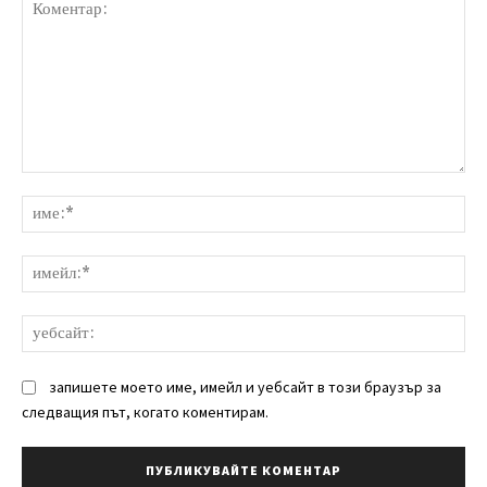
Коментар:
им
им
уе
запишете моето име, имейл и уебсайт в този браузър за
следващия път, когато коментирам.