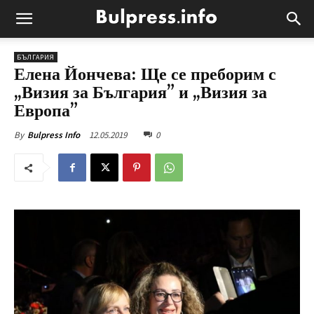
БЪЛГАРИЯ
Елена Йончева: Ще се преборим с
„Визия за България” и „Визия за
Европа”
12.05.2019
0
By
Bulpress Info