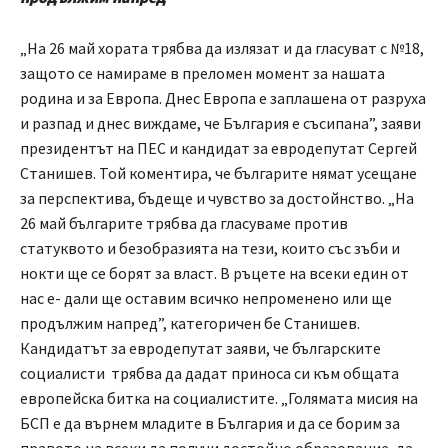
„На 26 май хората трябва да излязат и да гласуват с №18,
защото се намираме в преломен момент за нашата
родина и за Европа. Днес Европа е заплашена от разруха
и разпад и днес виждаме, че България е съсипана”, заяви
президентът на ПЕС и кандидат за евродепутат Сергей
Станишев. Той коментира, че българите нямат усещане
за перспектива, бъдеще и чувство за достойнство. „На
26 май българите трябва да гласуваме против
статуквото и безобразията на тези, които със зъби и
нокти ще се борят за власт. В ръцете на всеки един от
нас е- дали ще оставим всичко непроменено или ще
продължим напред”, категоричен бе Станишев.
Кандидатът за евродепутат заяви, че българските
социалисти трябва да дадат приноса си към общата
европейска битка на социалистите. „Голямата мисия на
БСП е да върнем младите в България и да се борим за