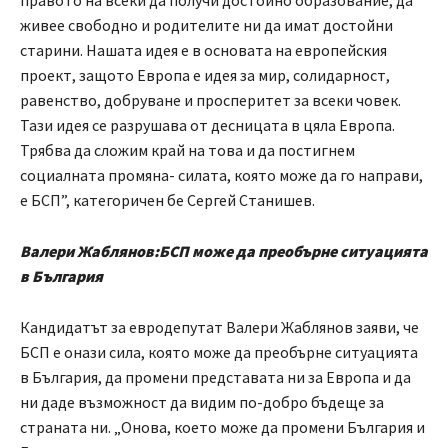
правото на всеки да получи достойно образование, да
живее свободно и родителите ни да имат достойни
старини. Нашата идея е в основата на европейския
проект, защото Европа е идея за мир, солидарност,
равенство, добруване и просперитет за всеки човек.
Тази идея се разрушава от десницата в цяла Европа.
Трябва да сложим край на това и да постигнем
социалната промяна- силата, която може да го направи,
е БСП”, категоричен бе Сергей Станишев.
Валери Жаблянов:БСП може да преобърне ситуацията
в България
Кандидатът за евродепутат Валери Жаблянов заяви, че
БСП е онази сила, която може да преобърне ситуацията
в България, да промени представата ни за Европа и да
ни даде възможност да видим по-добро бъдеще за
страната ни. „Онова, което може да промени България и