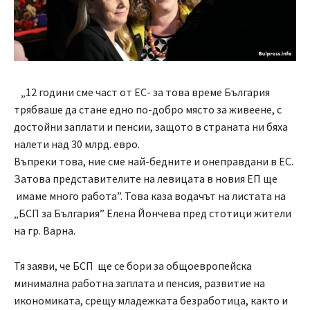
„12 години сме част от ЕС- за това време България
трябваше да стане едно по-добро място за живеене, с
достойни заплати и пенсии, защото в страната ни бяха
налети над 30 млрд. евро.
Въпреки това, ние сме най-бедните и онеправдани в ЕС.
Затова представителите на левицата в новия ЕП ще
имаме много работа”. Това каза водачът на листата на
„БСП за България” Елена Йончева пред стотици жители
на гр. Варна.
Тя заяви, че БСП ще се бори за общоевропейска
минимална работна заплата и пенсия, развитие на
икономиката, срещу младежката безработица, както и