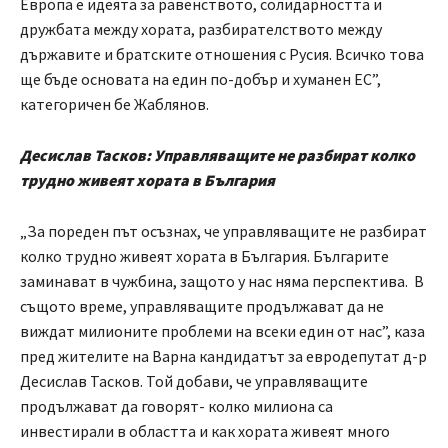
Европа е идеята за равенството, солидарността и
дружбата между хората, разбирателството между
държавите и братските отношения с Русия. Всичко това
ще бъде основата на един по-добър и хуманен ЕС”,
категоричен бе Жаблянов.
Десислав Тасков: Управляващите не разбират колко
трудно живеят хората в България
„За пореден път осъзнах, че управляващите не разбират
колко трудно живеят хората в България. Българите
заминават в чужбина, защото у нас няма перспектива. В
същото време, управляващите продължават да не
виждат милионите проблеми на всеки един от нас”, каза
пред жителите на Варна кандидатът за евродепутат д-р
Десислав Тасков. Той добави, че управляващите
продължават да говорят- колко милиона са
инвестирали в областта и как хората живеят много