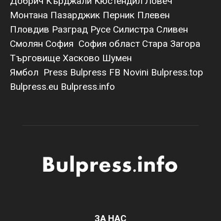
Добрич
Кърджали
Кюстендил
Ловеч
Монтана
Пазарджик
Перник
Плевен
Пловдив
Разград
Русе
Силистра
Сливен
Смолян
София
София област
Стара Загора
Търговище
Хасково
Шумен
Ямбол
Press Bulpress
FB Novini
Bulpress.top
Bulpress.eu
Bulpress.info
ЗА НАС