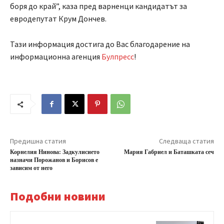
боря до край”, каза пред варненци кандидатът за
евродепутат Крум Дончев.
Тази информация достига до Вас благодарение на
информационна агенция
Булпресс
!
Предишна статия
Следваща статия
Корнелия Нинова: Задкулисието
Мария Габриел и Баташката сеч
назначи Порожанов и Борисов е
зависим от него
Подобни новини