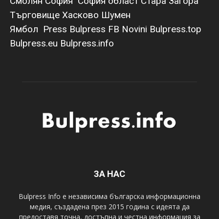
Смолян
София
София област
Стара Загора
Търговище
Хасково
Шумен
Ямбол
Press Bulpress
FB Novini
Bulpress.top
Bulpress.eu
Bulpress.info
ЗА НАС
Bulpress Info е независима българска информационна
медия, създадена през 2015 година с идеята да
предоставя точна, достъпна и честна информация за