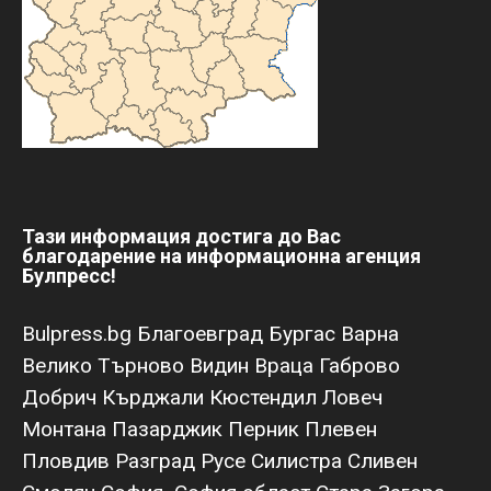
Тази информация достига до Вас
благодарение на информационна агенция
Булпресс!
Bulpress.bg
Благоевград
Бургас
Варна
Велико Търново
Видин
Враца
Габрово
Добрич
Кърджали
Кюстендил
Ловеч
Монтана
Пазарджик
Перник
Плевен
Пловдив
Разград
Русе
Силистра
Сливен