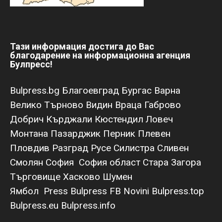
Тази информация достига до Вас
благодарение на информационна агенция
Булпресс!
Bulpress.bg
Благоевград
Бургас
Варна
Велико Търново
Видин
Враца
Габрово
Добрич
Кърджали
Кюстендил
Ловеч
Монтана
Пазарджик
Перник
Плевен
Пловдив
Разград
Русе
Силистра
Сливен
Смолян
София
София област
Стара Загора
Търговище
Хасково
Шумен
Ямбол
Press Bulpress
FB Novini
Bulpress.top
Bulpress.eu
Bulpress.info