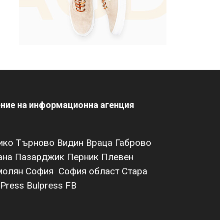
ение на информационна агенция
ико Търново
Видин
Враца
Габрово
ана
Пазарджик
Перник
Плевен
молян
София
София област
Стара
Press Bulpress
FB