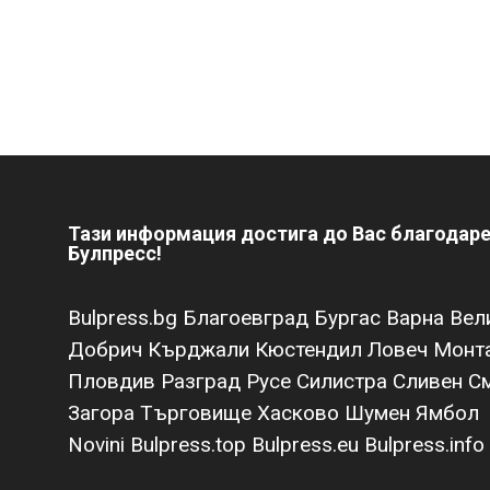
Тази информация достига до Вас благодар
Булпресс!
Bulpress.bg
Благоевград
Бургас
Варна
Вел
Добрич
Кърджали
Кюстендил
Ловеч
Монт
Пловдив
Разград
Русе
Силистра
Сливен
С
Загора
Търговище
Хасково
Шумен
Ямбол
Novini
Bulpress.top
Bulpress.eu
Bulpress.info