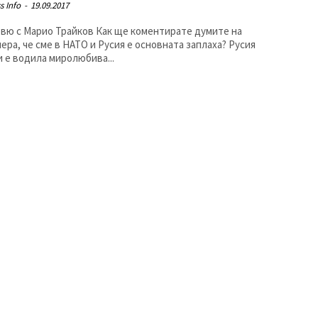
s Info
-
19.09.2017
арио Трайков Как ще коментирате думите на
ра, че сме в НАТО и Русия е основната заплаха? Русия
и е водила миролюбива...