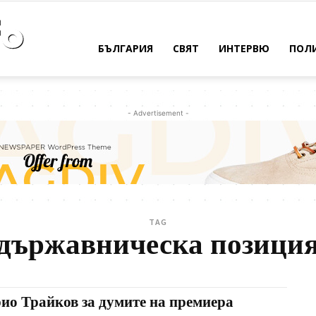
Bulpress
БЪЛГАРИЯ
СВЯТ
ИНТЕРВЮ
ПОЛ
Info
- Advertisement -
TAG
държавническа позици
ио Трайков за думите на премиера