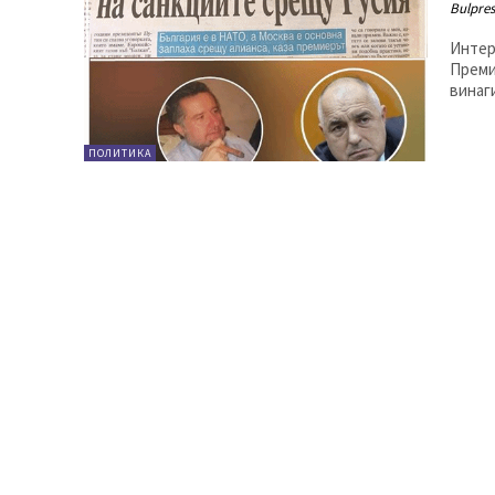
Bulpres
Интервю с М
Премие
винаг
ПОЛИТИКА