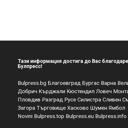
Тази информация достига до Вас благодар
Булпресс!
Bulpress.bg
Благоевград
Бургас
Варна
Вел
Добрич
Кърджали
Кюстендил
Ловеч
Монт
Пловдив
Разград
Русе
Силистра
Сливен
С
Загора
Търговище
Хасково
Шумен
Ямбол
Novini
Bulpress.top
Bulpress.eu
Bulpress.info