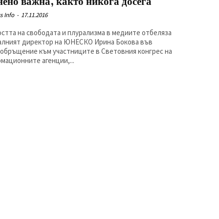
нено важна, както никога досега
s Info
-
17.11.2016
стта на свободата и плурализма в медиите отбеляза
алният директор на ЮНЕСКО Ирина Бокова във
обръщение към участниците в Световния конгрес на
мационните агенции,...