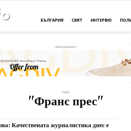
Bulpress
БЪЛГАРИЯ
СВЯТ
ИНТЕРВЮ
ПОЛ
Info
- Advertisement -
TAG
"Франс прес"
ова: Качествената журналистика днес е