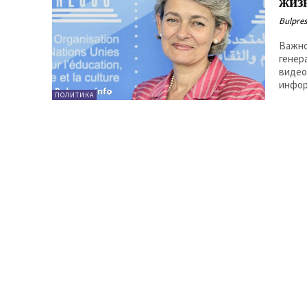
жиз
Bulpres
Важно
генер
видео
инфор
ПОЛИТИКА