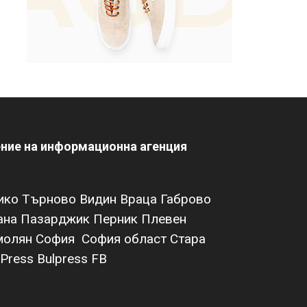
ение на информационна агенция
ико Търново
Видин
Враца
Габрово
ана
Пазарджик
Перник
Плевен
молян
София
София област
Стара
Press Bulpress
FB