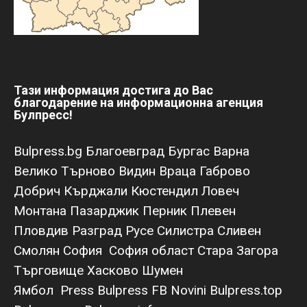
Тази информация достига до Вас
благодарение на информационна агенция
Булпресс!
Bulpress.bg
Благоевград
Бургас
Варна
Велико Търново
Видин
Враца
Габрово
Добрич
Кърджали
Кюстендил
Ловеч
Монтана
Пазарджик
Перник
Плевен
Пловдив
Разград
Русе
Силистра
Сливен
Смолян
София
София област
Стара Загора
Търговище
Хасково
Шумен
Ямбол
Press Bulpress
FB Novini
Bulpress.top