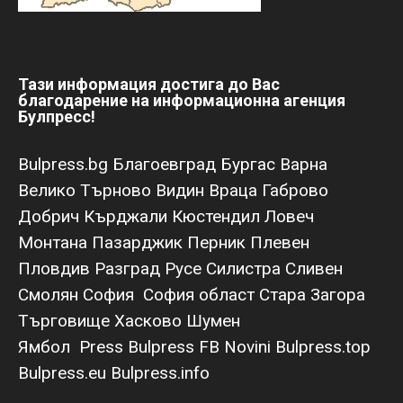
Тази информация достига до Вас
благодарение на информационна агенция
Булпресс!
Bulpress.bg
Благоевград
Бургас
Варна
Велико Търново
Видин
Враца
Габрово
Добрич
Кърджали
Кюстендил
Ловеч
Монтана
Пазарджик
Перник
Плевен
Пловдив
Разград
Русе
Силистра
Сливен
Смолян
София
София област
Стара Загора
Търговище
Хасково
Шумен
Ямбол
Press Bulpress
FB Novini
Bulpress.top
Bulpress.eu
Bulpress.info