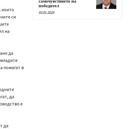
самочувствието на
победител
, които
03.01.2025
чните си
шите
ел на
ано да
 младите
а помагат в
водните
гат, да
ководство е
т да