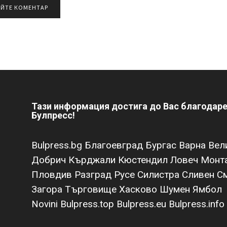
Тази информация достига до Вас благодар
Булпресс!
Bulpress.bg
Благоевград
Бургас
Варна
Вел
Добрич
Кърджали
Кюстендил
Ловеч
Монт
Пловдив
Разград
Русе
Силистра
Сливен
С
Загора
Търговище
Хасково
Шумен
Ямбол
Novini
Bulpress.top
Bulpress.eu
Bulpress.info