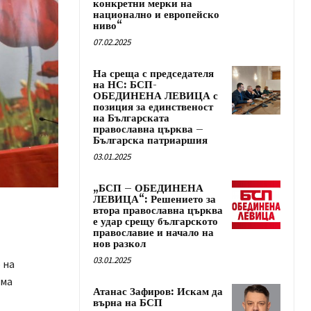
конкретни мерки на
национално и европейско
ниво“
07.02.2025
На среща с председателя
на НС: БСП-
ОБЕДИНЕНА ЛЕВИЦА с
позиция за единственост
на Българската
православна църква –
Българска патриаршия
03.01.2025
„БСП – ОБЕДИНЕНА
ЛЕВИЦА“: Решението за
втора православна църква
е удар срещу българското
православие и начало на
нов разкол
03.01.2025
 на
има
Атанас Зафиров: Искам да
върна на БСП