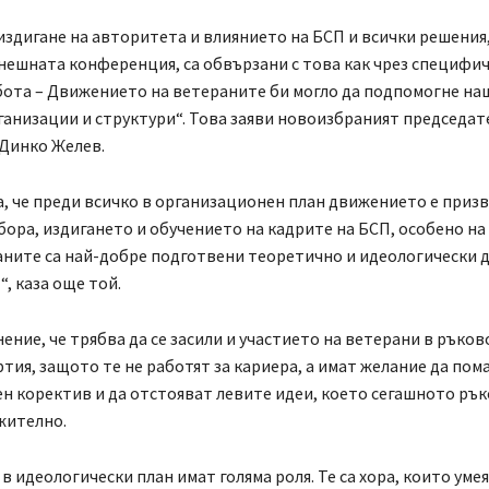
издигане на авторитета и влиянието на БСП и всички решения
нешната конференция, са обвързани с това как чрез специфи
бота – Движението на ветераните би могло да подпомогне на
анизации и структури“. Това заяви новоизбраният председат
Динко Желев.
, че преди всичко в организационен план движението е призв
бора, издигането и обучението на кадрите на БСП, особено на
аните са най-добре подготвени теоретично и идеологически д
“, каза още той.
нение, че трябва да се засили и участието на ветерани в ръко
ртия, защото те не работят за кариера, а имат желание да пома
н коректив и да отстояват левите идеи, което сегашното ръ
жително.
в идеологически план имат голяма роля. Те са хора, които умея