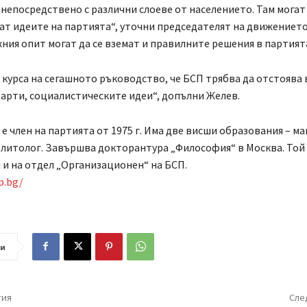
непосредствено с различни слоеве от населението. Там могат
т идеите на партията“, уточни председателят на движението
ехния опит могат да се вземат и правилните решения в партият
курса на сегашното ръководство, че БСП трябва да отстоява 
арти, социалистическите идеи“, допълни Желев.
е член на партията от 1975 г. Има две висши образования – м
литолог. Завършва докторантура „Философия“ в Москва. Той 
и на отдел „Организационен“ на БСП.
p.bg/
ли
тия
Сле