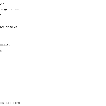
 да
 и допълни,
а.
все повече
ашинен
е
дваща статия