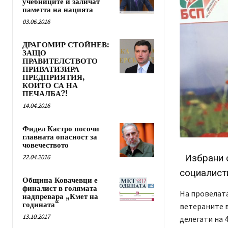
учебниците и заличат
паметта на нацията
03.06.2016
ДРАГОМИР СТОЙНЕВ:
ЗАЩО
ПРАВИТЕЛСТВОТО
ПРИВАТИЗИРА
ПРЕДПРИЯТИЯ,
КОИТО СА НА
ПЕЧАЛБА?!
14.04.2016
Фидел Кастро посочи
главната опасност за
човечеството
Избрани с
22.04.2016
социалист
Община Ковачевци е
финалист в голямата
На провелат
надпревара „Кмет на
годината“
ветераните в
13.10.2017
делегати на 