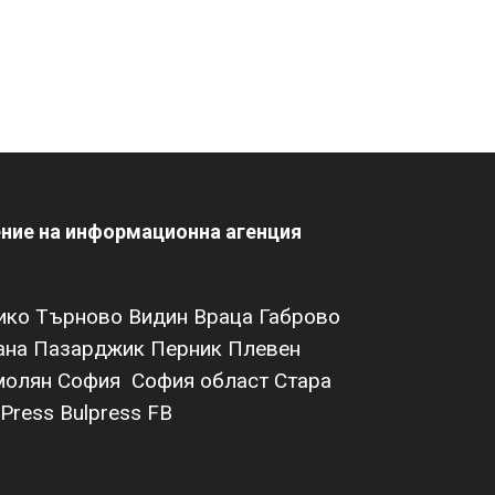
ение на информационна агенция
ико Търново
Видин
Враца
Габрово
ана
Пазарджик
Перник
Плевен
молян
София
София област
Стара
Press Bulpress
FB