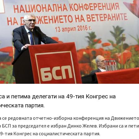
а и петима делегати на 49-тия Конгрес на
ическата партия.
а се редовната отчетно-изборна конференция на Движението
 БСП за председател е избран Динко Желев. Избрани са и пет
49-тия Конгрес на социалистическата партия.