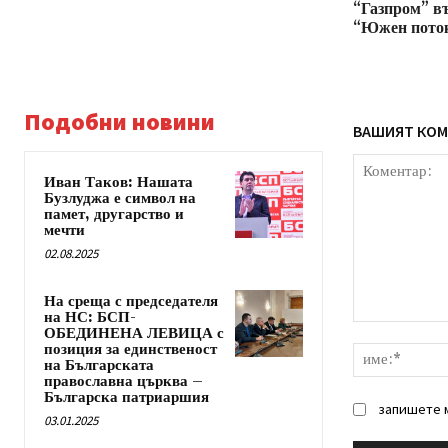
“Газпром” въ
“Южен пото
Подобни новини
ВАШИЯТ КОМ
Иван Таков: Нашата
Бузлуджа е символ на
памет, другарство и
мечти
02.08.2025
На среща с председателя
на НС: БСП-
Коментар:
ОБЕДИНЕНА ЛЕВИЦА с
позиция за единственост
на Българската
православна църква –
Българска патриаршия
запишете м
03.01.2025