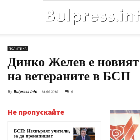
ПОЛИТИКА
Динко Желев е новият
на ветераните в БСП
By
Bulpress Info
14.04.2016
0
Не пропускайте
БСП: Изхвърлят учители,
за да пренапишат