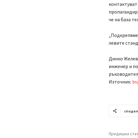
контактуват 
пропагандира
че на база т
„Подкрепяме 
левите станд
Динко Желев 
инженер и по
ръководител 
Източник:
bs
споде
Предишна ста