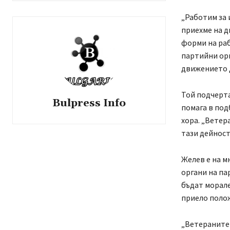
„Работим за 
приехме на д
форми на ра
партийни орг
движението 
Той подчерта
Bulpress Info
помага в под
хора. „Ветер
тази дейност
Желев е на м
органи на па
бъдат морале
приело поло
„Ветераните 