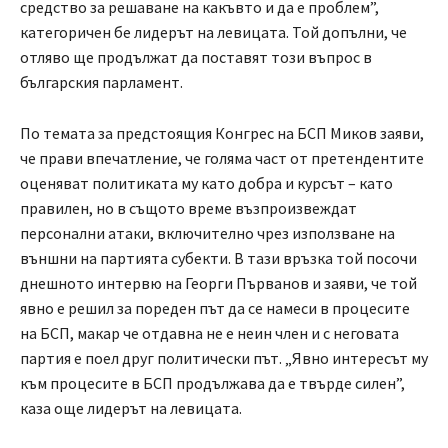
средство за решаване на какъвто и да е проблем”,
категоричен бе лидерът на левицата. Той допълни, че
отляво ще продължат да поставят този въпрос в
българския парламент.
По темата за предстоящия Конгрес на БСП Миков заяви,
че прави впечатление, че голяма част от претендентите
оценяват политиката му като добра и курсът – като
правилен, но в същото време възпроизвеждат
персонални атаки, включително чрез използване на
външни на партията субекти. В тази връзка той посочи
днешното интервю на Георги Първанов и заяви, че той
явно е решил за пореден път да се намеси в процесите
на БСП, макар че отдавна не е неин член и с неговата
партия е поел друг политически път. „Явно интересът му
към процесите в БСП продължава да е твърде силен”,
каза още лидерът на левицата.