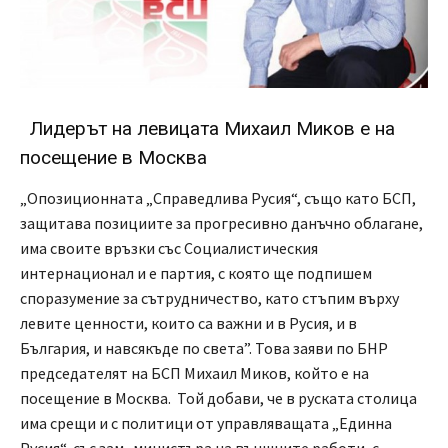
Лидерът на левицата Михаил Миков е на
посещение в Москва
„Опозиционната „Справедлива Русия“, също като БСП,
защитава позициите за прогресивно данъчно облагане,
има своите връзки със Социалистическия
интернационал и е партия, с която ще подпишем
споразумение за сътрудничество, като стъпим върху
левите ценности, които са важни и в Русия, и в
България, и навсякъде по света”. Това заяви по БНР
председателят на БСП Михаил Миков, който е на
посещение в Москва. Той добави, че в руската столица
има срещи и с политици от управляващата „Единна