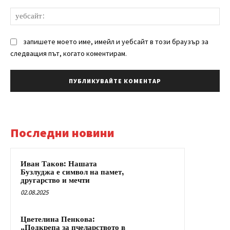
уе
запишете моето име, имейл и уебсайт в този браузър за
следващия път, когато коментирам.
Последни новини
Иван Таков: Нашата
Бузлуджа е символ на памет,
другарство и мечти
02.08.2025
Цветелина Пенкова:
„Подкрепа за пчеларството в