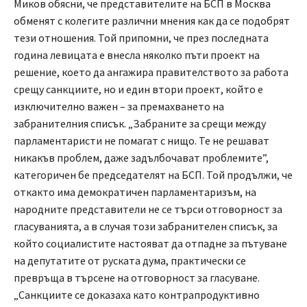
Миков обясни, че представителите на БСП в Москва
обменят с колегите различни мнения как да се подобрят
тези отношения. Той припомни, че през последната
година левицата е внесла няколко пъти проект на
решение, което да ангажира правителството за работа
срещу санкциите, но и един втори проект, който е
изключително важен – за премахването на
забранителния списък. „Забраните за срещи между
парламентаристи не помагат с нищо. Те не решават
никакъв проблем, даже задълбочават проблемите”,
категоричен бе председателят на БСП. Той продължи, че
откакто има демократичен парламентаризъм, на
народните представители не се търси отговорност за
гласуванията, а в случая този забранителен списък, за
който социалистите настояват да отпадне за пътуване
на депутатите от руската дума, практически се
превръща в търсене на отговорност за гласуване.
„Санкциите се доказаха като контрапродуктивно