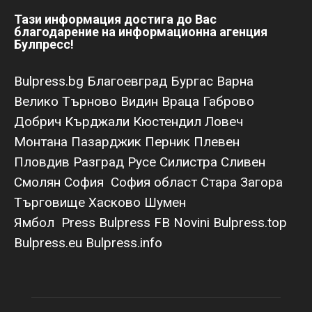
Тази информация достига до Вас
благодарение на информационна агенция
Булпресс!
Bulpress.bg
Благоевград
Бургас
Варна
Велико Търново
Видин
Враца
Габрово
Добрич
Кърджали
Кюстендил
Ловеч
Монтана
Пазарджик
Перник
Плевен
Пловдив
Разград
Русе
Силистра
Сливен
Смолян
София
София област
Стара Загора
Търговище
Хасково
Шумен
Ямбол
Press Bulpress
FB Novini
Bulpress.top
Bulpress.eu
Bulpress.info