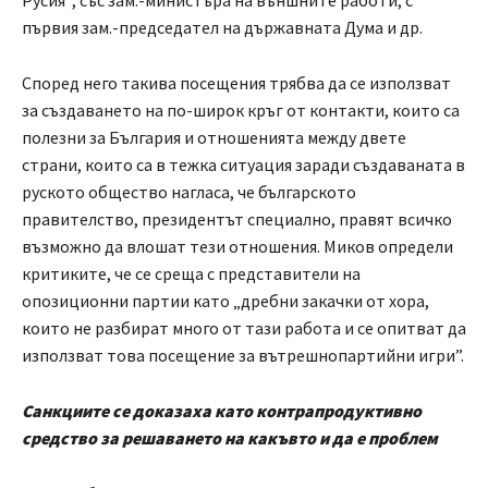
Русия“, със зам.-министъра на външните работи, с
първия зам.-председател на държавната Дума и др.
Според него такива посещения трябва да се използват
за създаването на по-широк кръг от контакти, които са
полезни за България и отношенията между двете
страни, които са в тежка ситуация заради създаваната в
руското общество нагласа, че българското
правителство, президентът специално, правят всичко
възможно да влошат тези отношения. Миков определи
критиките, че се среща с представители на
опозиционни партии като „дребни закачки от хора,
които не разбират много от тази работа и се опитват да
използват това посещение за вътрешнопартийни игри”.
Санкциите се доказаха като контрапродуктивно
средство за решаването на какъвто и да е проблем