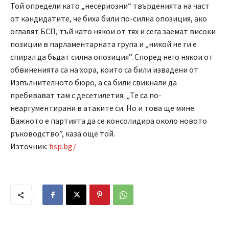
Той определи като „несериозни“ твърденията на част
от кандидатите, че биха били по-силна опозиция, ако
оглавят БСП, тъй като някои от тях и сега заемат високи
позиции в парламентарната група и „никой не ги е
спирал да бъдат силна опозиция”. Според него някои от
обвиненията са на хора, които са били извадени от
Изпълнителното бюро, а са били свикнали да
пребивават там с десетилетия. „Те са по-
неаргументирани в атаките си. Но и това ще мине.
Важното е партията да се консолидира около новото
ръководство”, каза още той.
Източник:
bsp.bg/