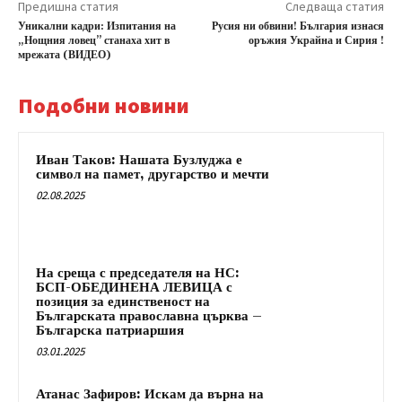
Предишна статия
Следваща статия
Уникални кадри: Изпитания на
Русия ни обвини! България изнася
„Нощния ловец” станаха хит в
оръжия Украйна и Сирия !
мрежата (ВИДЕО)
Подобни новини
Иван Таков: Нашата Бузлуджа е
символ на памет, другарство и мечти
02.08.2025
На среща с председателя на НС:
БСП-ОБЕДИНЕНА ЛЕВИЦА с
позиция за единственост на
Българската православна църква –
Българска патриаршия
03.01.2025
Атанас Зафиров: Искам да върна на