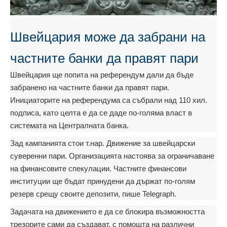
Швейцария може да забрани на
частните банки да правят пари
Швейцария ще попита на референдум дали да бъде
забранено на частните банки да правят пари.
Инициаторите на референдума са събрали над 110 хил.
подписа, като целта е да се даде по-голяма власт в
системата на Централната банка.
Зад кампанията стои т.нар. Движение за швейцарски
суверенни пари. Организацията настоява за ограничаване
на финансовите спекулации. Частните финансови
институции ще бъдат принудени да държат по-голям
резерв срещу своите депозити, пише Telegraph.
Задачата на движението е да се блокира възможността
трезорите сами да създават, с помощта на различни