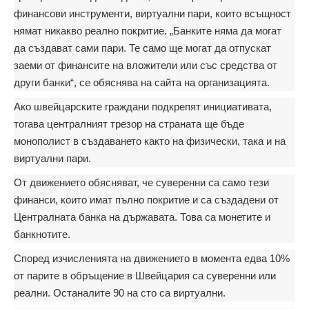
финансови инструменти, виртуални пари, които всъщност
нямат никакво реално покритие. „Банките няма да могат
да създават сами пари. Те само ще могат да отпускат
заеми от финансите на вложители или със средства от
други банки“, се обяснява на сайта на организацията.
Ако швейцарските граждани подкрепят инициативата,
тогава централният трезор на страната ще бъде
монополист в създаването както на физически, така и на
виртуални пари.
От движението обясняват, че суверенни са само тези
финанси, които имат пълно покритие и са създадени от
Централната банка на държавата. Това са монетите и
банкнотите.
Според изчисленията на движението в момента едва 10%
от парите в обръщение в Швейцария са суверенни или
реални. Останалите 90 на сто са виртуални.