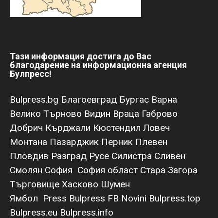
Тази информация достига до Вас
благодарение на информационна агенция
Булпресс!
Bulpress.bg
Благоевград
Бургас
Варна
Велико Търново
Видин
Враца
Габрово
Добрич
Кърджали
Кюстендил
Ловеч
Монтана
Пазарджик
Перник
Плевен
Пловдив
Разград
Русе
Силистра
Сливен
Смолян
София
София област
Стара Загора
Търговище
Хасково
Шумен
Ямбол
Press Bulpress
FB Novini
Bulpress.top
Bulpress.eu
Bulpress.info