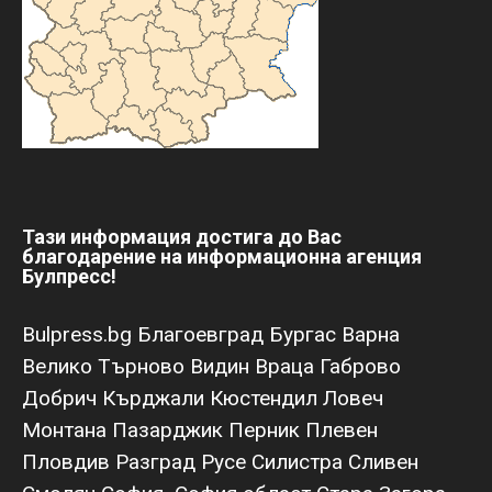
Тази информация достига до Вас
благодарение на информационна агенция
Булпресс!
Bulpress.bg
Благоевград
Бургас
Варна
Велико Търново
Видин
Враца
Габрово
Добрич
Кърджали
Кюстендил
Ловеч
Монтана
Пазарджик
Перник
Плевен
Пловдив
Разград
Русе
Силистра
Сливен