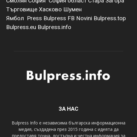
Смолян
София
София област
Стара Загора
Търговище
Хасково
Шумен
Ямбол
Press Bulpress
FB Novini
Bulpress.top
Bulpress.eu
Bulpress.info
ЗА НАС
Bulpress Info е независима българска информационна
медия, създадена през 2015 година с идеята да
предоставя точна, достъпна и честна информация за