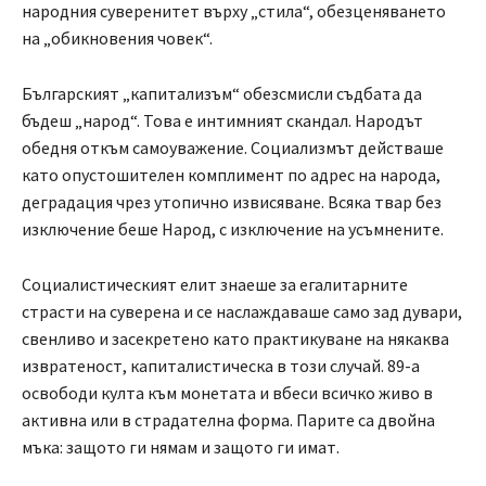
народния суверенитет върху „стила“, обезценяването
на „обикновения човек“.
Българският „капитализъм“ обезсмисли съдбата да
бъдеш „народ“. Това е интимният скандал. Народът
обедня откъм самоуважение. Социализмът действаше
като опустошителен комплимент по адрес на народа,
деградация чрез утопично извисяване. Всяка твар без
изключение беше Народ, с изключение на усъмнените.
Социалистическият елит знаеше за егалитарните
страсти на суверена и се наслаждаваше само зад дувари,
свенливо и засекретено като практикуване на някаква
извратеност, капиталистическа в този случай. 89-а
освободи култа към монетата и вбеси всичко живо в
активна или в страдателна форма. Парите са двойна
мъка: защото ги нямам и защото ги имат.