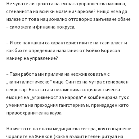
Не чувате ли грохота на тяхната управленска машина,
стенанията на всички мозъчни чаркове? Нищо няма да
излезе от това национално отговорно замъчване обаче
– само жега и финална покруса.
– И все пак какви са характеристиките на тази власт и
как бихте определили налагания от Бойко Борисов
маниер на управление?
– Тази работа ми прилича на неоживковизъм с
„капиталистическо“ лице. Синтез на мутра с генерален
секретар. Богатата и незаменима социалистическа
емоция на „угриженост за народа“ е комбинирана тук с
уменията на преходния гангстеризъм, преиздаден като
правоохранителна кауза.
На мястото на онази медицинска сестра, която кърпеше
чорапите на Живков (какъв възхитителен ритуал на