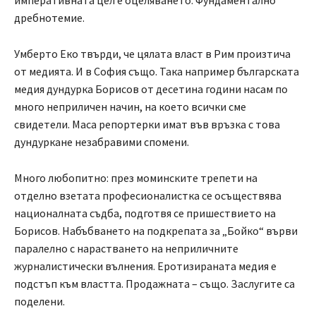
дребнотемие.
Умберто Еко твърди, че цялата власт в Рим произтича
от медията. И в София също. Така например българската
медия дундурка Борисов от десетина години насам по
много неприличен начин, на което всички сме
свидетели. Маса репортерки имат във връзка с това
дундуркане незабравими спомени.
Много любопитно: през моминските трепети на
отделно взетата професионалистка се осъществява
националната съдба, подготвя се пришествието на
Борисов. Набъбването на подкрепата за „Бойко“ върви
паралелно с нарастването на неприличните
журналистически вълнения. Еротизираната медия е
подстъп към властта. Продажната – също. Заслугите са
поделени.