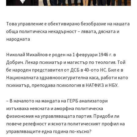
Това управление е обективирано безобразие на нашата
обща политическа некадърност – лявата, дясната и
народната
Николай Михайлов е роден на 1 февруари 1946 г. в
Добрич. Лекар психиатър и магистър по теология. Той
бе народен представител от ДСБ в 40-ото НС. Бил е в
Националната здравноосигурителна каса, работи като
психиатър, преподава психология в НАТФИЗ и НБУ.
– В началото на мандата на ГЕРБ анализатори
изтъкваха неясната и аморфна политическа
физиономия на управляващата партия. Придоби ли
повече релефност и яснота политическият профил на
управляващите една година по-късно?