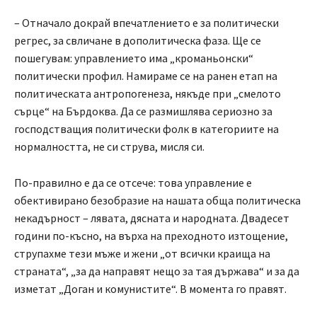
– Отначало докрай впечатлението е за политически
регрес, за свличане в дополитическа фаза. Ще се
пошегувам: управлението има „кроманьонски“
политически профил. Намираме се на ранен етап на
политическата антропогенеза, някъде при „смелото
сърце“ на Бърдоква. Да се размишлява сериозно за
господстващия политически фолк в категориите на
нормалността, не си струва, мисля си.
По-правилно е да се отсече: това управление е
обективирано безобразие на нашата обща политическа
некадърност – лявата, дясната и народната. Двадесет
години по-късно, на върха на преходното изтощение,
струпахме тези мъже и жени „от всички краища на
страната“, „за да направят нещо за тая държава“ и за да
изметат „Доган и комунистите“. В момента го правят.