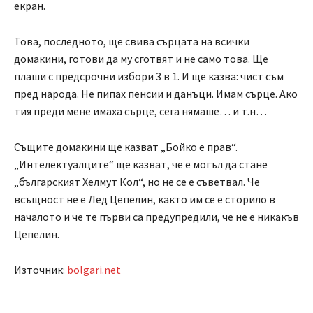
екран.
Това, последното, ще свива сърцата на всички
домакини, готови да му сготвят и не само това. Ще
плаши с предсрочни избори 3 в 1. И ще казва: чист съм
пред народа. Не пипах пенсии и данъци. Имам сърце. Ако
тия преди мене имаха сърце, сега нямаше… и т.н…
Същите домакини ще казват „Бойко е прав“.
„Интелектуалците“ ще казват, че е могъл да стане
„българският Хелмут Кол“, но не се е съветвал. Че
всъщност не е Лед Цепелин, както им се е сторило в
началото и че те първи са предупредили, че не е никакъв
Цепелин.
Източник:
bolgari.net