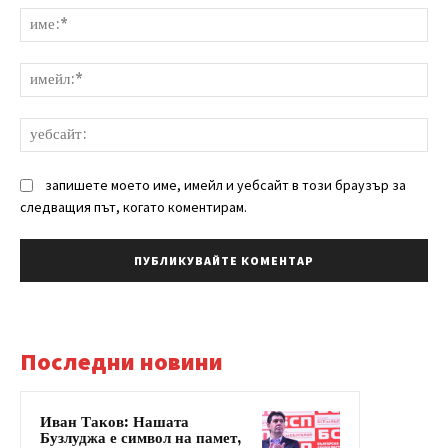
им
им
уе
запишете моето име, имейл и уебсайт в този браузър за
следващия път, когато коментирам.
Последни новини
Иван Таков: Нашата
Бузлуджа е символ на памет,