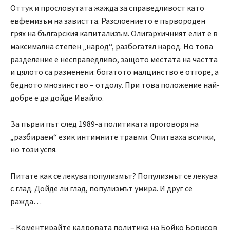
Оттук и прословутата жажда за справедливост като
евфемизъм на завистта. Разслоението е първороден
грях на българския капитализъм. Олигархичният елит е в
максимална степен „народ“, разбогатял народ. Но това
разделение е несправедливо, защото местата на частта
и цялото са разменени: богатото малцинство е отгоре, а
бедното мнозинство – отдолу. При това положение най-
добре е да дойде Ивайло.
За първи път след 1989-а политиката проговоря на
„разбираем“ език интимните травми. Опитваха всички,
но този успя.
Питате как се лекува популизмът? Популизмът се лекува
с глад. Дойде ли глад, популизмът умира. И друг се
ражда…
– Коментирайте кадровата политика на Бойко Борисов