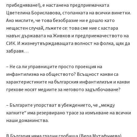
прибедняване!), е настанена предприемачката
Цветелина Бориславова, стопанката на всички винетки.
Ако мислите, че това безобразие ни е дошло като
нещастен случай, лъжете се: това сме ние с хастара
навън: държавата на Живков и предприемачеството на
СИК. И жизнеутвърждаващата волност на фолка, щях да
забравя…
– Не са ли управниците просто проекция на
инфантилизма на обществото? Всъщност какви са
характеристиките на българския инфантилизъм и какви
грехове носят медиите за неговото задълбочаване?
– Българите упорстват в убеждението, че „между
капките“ има резервирано трасе за измъкване на всички
наши домакинства.
В България няма гладни гробища (Вера Мутафчиева).