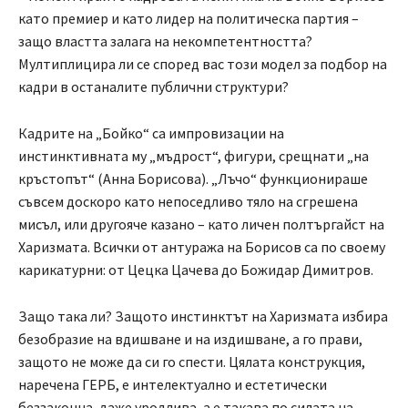
като премиер и като лидер на политическа партия –
защо властта залага на некомпетентността?
Мултиплицира ли се според вас този модел за подбор на
кадри в останалите публични структури?
Кадрите на „Бойко“ са импровизации на
инстинктивната му „мъдрост“, фигури, срещнати „на
кръстопът“ (Анна Борисова). „Лъчо“ функционираше
съвсем доскоро като непоседливо тяло на сгрешена
мисъл, или другояче казано – като личен полтъргайст на
Харизмата. Всички от антуража на Борисов са по своему
карикатурни: от Цецка Цачева до Божидар Димитров.
Защо така ли? Защото инстинктът на Харизмата избира
безобразие на вдишване и на издишване, а го прави,
защото не може да си го спести. Цялата конструкция,
наречена ГЕРБ, е интелектуално и естетически
беззаконна, даже уродлива, а е такава по силата на