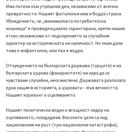
Има пътека към утрешния ден, независимо от всички
превратности. Нашият фатализъм има и бодра страна.
Убеждението, че „минималната потребителска
кошница“ е провиденциално гарантирана, крепи нашия
етнос независимо от подозрението за случайния
характер на историческата ни наличност. Не знам дали
това е инфантилно, или пък е мъдро.
Отчуждението на българската държава (турците) и на
българската църква (фанариотите) ни кара да се
чувстваме случайни, неосмислени. Държавата разполага
една нация в историята, а църквата – във вечността.
Нашият хоризонт е оцеляването.
Нашият политически водач е всъщност лидер на
оцеляването, склададжия. Високите цели са над
националния ни ръст (три национални катастрофи),
императивната цел е оцеляването. Фундаментално