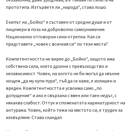
прототипа. Изтървете ли „народа“, става лошо.
Екипът на „Бойко“ е съставен от сродни души и от
лицемери в поза на доброволно самоунижение.
Национално отговорни сини отрепки. Как си
представяте „човек с всичкия си“ по тези места?
Компетентността не вирее до „Бойко“, защото има
собствена сила, която дразни с превъзходство и
независимост. Човек, на когото не би могъл да звънне
нощем „да му купи пура“, тъй да се каже, е излишен и
вреден. Компетентността е усвоима само „по
допущение“ и ако е свързана с явен или таен недъг, с
някаква слабост. Оттук и споменатата карикатурност на
антуража. Човек, който тежи на мястото си, е труден за
изхвърляне. Става скандал.