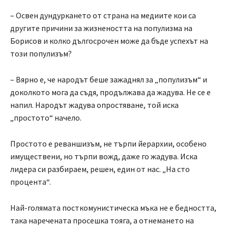
– Освен дундуркането от страна на медиите кои са
другите причини за жизнеността на популизма на
Борисов и колко дългосрочен може да бъде успехът на
този популизъм?
– Вярно е, че народът беше зажаднял за „популизъм“ и
доколкото мога да съдя, продължава да жадува. Не се е
напил. Народът жадува опростяване, той иска
„простото“ начело.
Простото е реваншизъм, не търпи йерархии, особено
имуществени, но търпи вожд, даже го жадува. Иска
лидера си разбираем, решен, един от нас. „На сто
процента“.
Най-голямата посткомунистическа мъка не е бедността,
така наречената просешка тояга, а отнемането на