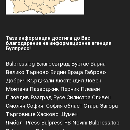
Тази информация достига до Вас
благодарение на информационна агенция
Булпресс!
Bulpress.bg
Благоевград
Бургас
Варна
Велико Търново
Видин
Враца
Габрово
Добрич
Кърджали
Кюстендил
Ловеч
Монтана
Пазарджик
Перник
Плевен
Пловдив
Разград
Русе
Силистра
Сливен
Смолян
София
София област
Стара Загора
Търговище
Хасково
Шумен
Ямбол
Press Bulpress
FB Novini
Bulpress.top