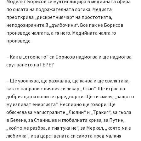
Моделът Борисов се мултиплицира в медийната сфера
по силата на подражателната логика. Медията
преоткрива „дискретния чар“ на простотията,
неподозираните й „дълбочини“. Все пак не Борисов
произведе чалгата, а тя него. Медийната чалга го
произведе.
– Как в „стоенето“ си Борисов надмогва и ще надмогва
срутването на ГЕРБ?
– Ще уволнява, ще разжалва, ще качва и ще сваля така,
както направи с личния си лекар „Лъчо“. Ще играе на
добрия цар и лошите царедворци. Ще ги сменя, „защото
му изпиват енергията“. Неспирно ще говори. Ще
обяснява за магистралите „Люлин“ и „Тракия“, за гьола
в Белене, за Станишев и глобалната криза, за Путин,
„който ме разбра, а тия тука не“, за Меркел, „която ми е
любимка“, и за царствената си самота пред малкия