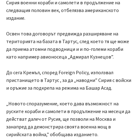
Сирия военни кораби и самолети в продължение на
следващия половин век, отбелязва американското
издание.
Освен това договорът предвижда разширяване на
територията на базата в Тартус, след което тя ще може
да приема атомни подводници и и по-големи кораби
като например авионосеца „Адмирал Кузнецов”.
До сега Кремъл, според Foreign Policy, използвал
пристанището в Тартус , за да „наводни” Сирия с войски
и оръжие за подкрепа на режима на Башар Асад.
„Новото споразумение, което дава възможност на
руските кораби и самолети в продължение на месеци да
действат далеч от Русия, ще позволи на Москва и
занапред да демонстрира своята военна мощ в
сирийската война,” обобщава изданието.