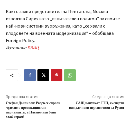
Както заяви представител на Пентагона, Москва
използва Сирия като „изпитателен полигон” за своите
най-нови системи въоръжения, като „се хвали с
плодовете на военната модернизация” – обобщава
Foreign Policy.
Източник:
БЛИЦ
Предишна статия
Следваща статия
Стефан Данаилов: Радев се справи
САЩ напускат ТТП, експерти
чудесно с провокацията в
виждат нови перспективи за Русия
парламента, а Плевнелиев беше
слаб играч!