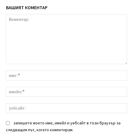
ВАШИЯТ КОМЕНТАР
Коментар:
им
им
уе
запишете моето име, имейл и уебсайт в този браузър за
следващия път, когато коментирам.