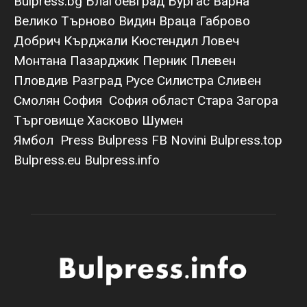
Bulpress.bg
Благоевград
Бургас
Варна
Велико Търново
Видин
Враца
Габрово
Добрич
Кърджали
Кюстендил
Ловеч
Монтана
Пазарджик
Перник
Плевен
Пловдив
Разград
Русе
Силистра
Сливен
Смолян
София
София област
Стара Загора
Търговище
Хасково
Шумен
Ямбол
Press Bulpress
FB Novini
Bulpress.top
Bulpress.eu
Bulpress.info