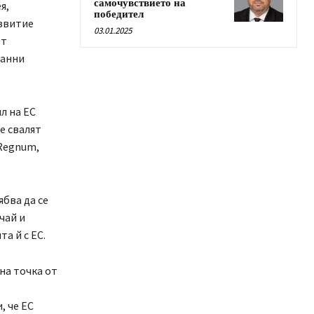
самочувствието на
я,
победител
азвитие
03.01.2025
от
ранни
л на ЕС
е свалят
 Regnum,
бва да се
чай и
а й с ЕС.
на точка от
, че ЕС