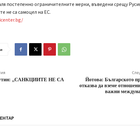
аля постепенно ограничителните мерки, въведени срещу Руси
те не са самоцел на ЕС.
icenter.bg/
ли
тия
Сле
утин: „САНКЦИИТЕ НЕ СА
Йотова: Българското п
отказва да вземе отношени
важни междуна
ЕНТАР