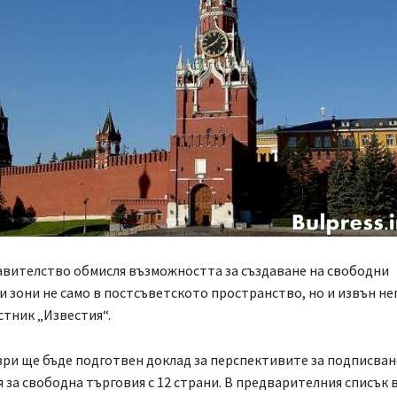
авителство обмисля възможността за създаване на свободни
 зони не само в постсъветското пространство, но и извън нег
тник „Известия“.
ри ще бъде подготвен доклад за перспективите за подписван
 за свободна търговия с 12 страни. В предварителния списък 