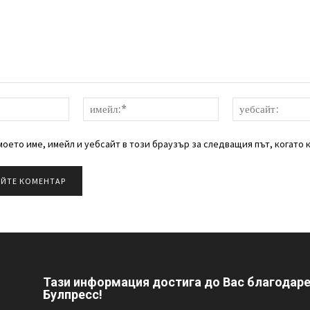
име:*
имейл:*
оето име, имейл и уебсайт в този браузър за следващия път, когато 
Тази информация достига до Вас благодар
Булпресс!