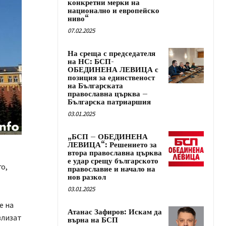
конкретни мерки на
национално и европейско
ниво“
07.02.2025
На среща с председателя
на НС: БСП-
ОБЕДИНЕНА ЛЕВИЦА с
позиция за единственост
на Българската
православна църква –
Българска патриаршия
03.01.2025
„БСП – ОБЕДИНЕНА
ЛЕВИЦА“: Решението за
втора православна църква
е удар срещу българското
о,
православие и начало на
нов разкол
03.01.2025
е на
Атанас Зафиров: Искам да
влизат
върна на БСП