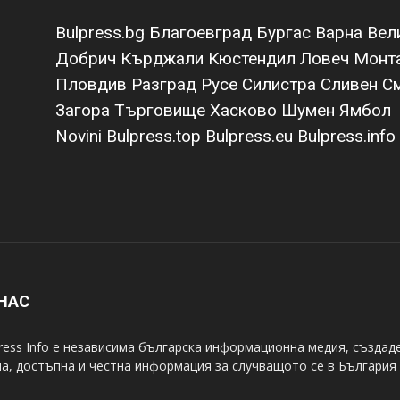
Bulpress.bg
Благоевград
Бургас
Варна
Вел
Добрич
Кърджали
Кюстендил
Ловеч
Монт
Пловдив
Разград
Русе
Силистра
Сливен
С
Загора
Търговище
Хасково
Шумен
Ямбол
Novini
Bulpress.top
Bulpress.eu
Bulpress.info
 НАС
ress Info е независима българска информационна медия, създаде
а, достъпна и честна информация за случващото се в България 