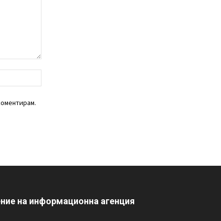
уебсайт:
коментирам.
ение на информационна агенция