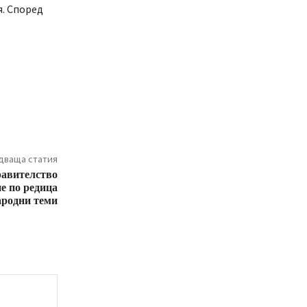
я. Според
дваща статия
равителство
е по редица
родни теми