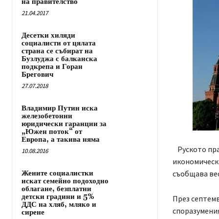
на правителство
21.04.2017
Десетки хиляди
социалисти от цялата
страна се събират на
Бузлуджа с балканска
подкрепа и Горан
Брегович
27.07.2018
Владимир Путин иска
железобетонни
юридически гаранции за
„Южен поток“ от
Европа, а такива няма
Руското пр
10.08.2016
икономически
Жените социалистки
съобщава вес
искат семейно подоходно
облагане, безплатни
детски градини и 5%
През септемв
ДДС на хляб, мляко и
споразумения
сирене