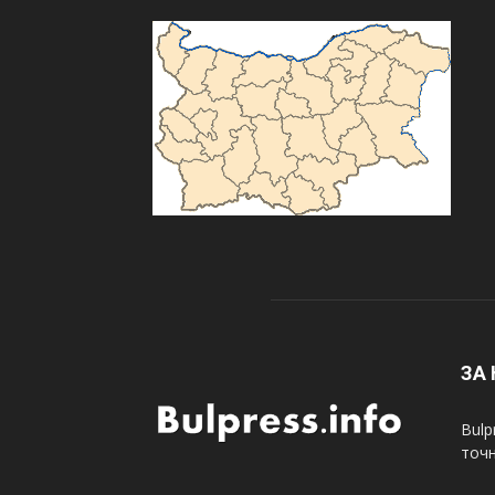
ЗА
Bulp
точн