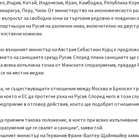
ел, Индия, Китай, Индонезия, Иран, Камбоджа, Република Коре
икарагуа, Перу, Чили. От министерство на икономическото р
е въпросът за свободни зони за търговия редовно е повдиган 
партньори на Русия на различни нива, включително на двуст
елствени комисии.
о външният министър на Австрия Себастиан Курц е предложи
лянето на санкциите срещу Русия. Според плана санкциите ще с
а всяка изпълнена точка от Минските споразумения, предаде
се на местни медии.
а, че съществуващите отношения между Москва и Брюксел тря
 което и ЕС да протегне ръка на Русия. Според него в този слу
едприеме в отговор действия, които ще подобрят отношеният
а приемем такова положение, в което при всяко изпълняване 
разумения ще се свалят и санкции“, заяви той.
ншният министър на Германия Франк-Валтер Щайнмайер заяви