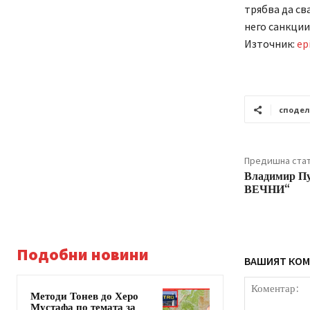
трябва да св
него санкции
Източник:
ep
споде
Предишна ста
Владимир П
ВЕЧНИ“
Подобни новини
ВАШИЯТ КОМ
Методи Тонев до Херо
Мустафа по темата за