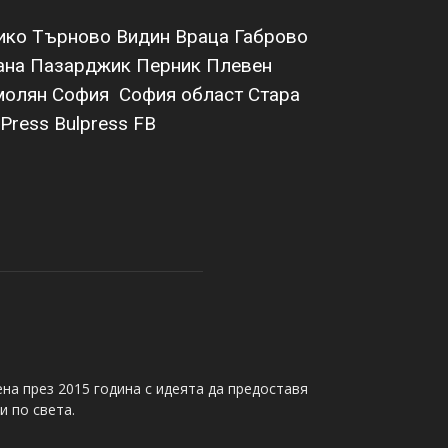
ико Търново
Видин
Враца
Габрово
ана
Пазарджик
Перник
Плевен
молян
София
София област
Стара
Press Bulpress
FB
на през 2015 година с идеята да предоставя
и по света.