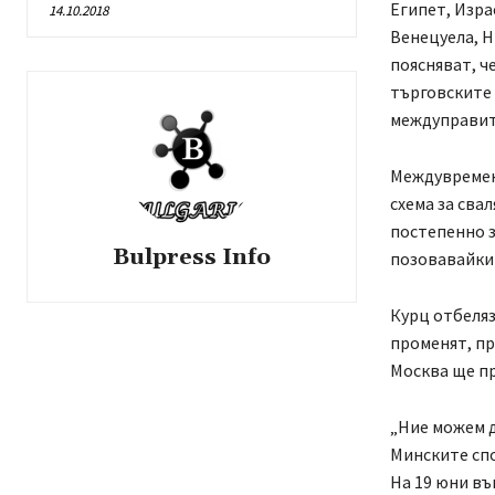
Египет, Изра
14.10.2018
Венецуела, Н
поясняват, ч
търговските 
междуправит
Междувремен
схема за сва
постепенно з
Bulpress Info
позовавайки 
Курц отбеляз
променят, при
Москва ще пр
„Ние можем д
Минските спо
На 19 юни въ