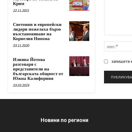
Крим
22.11.2021
Световни и европейски
лидери пожелаха бързо
възстановяване на
Коментар:
Корнелия Нинова
03.11.2020
Илияна Йотова
запишете м
разговаря с
представители на
българската общност от
Южна Калифорния
03.03.2019
Новини по региони