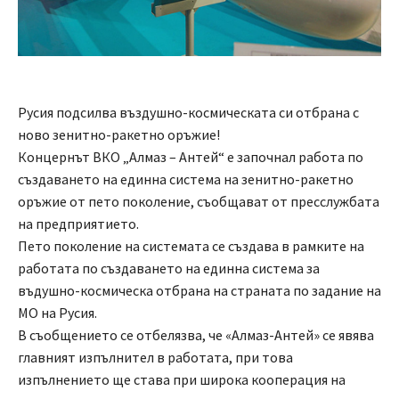
Русия подсилва въздушно-космическата си отбрана с
ново зенитно-ракетно оръжие!
Концернът ВКО „Алмаз – Антей“ е започнал работа по
създаването на единна система на зенитно-ракетно
оръжие от пето поколение, съобщават от пресслужбата
на предприятието.
Пето поколение на системата се създава в рамките на
работата по създаването на единна система за
въдушно-космическа отбрана на страната по задание на
МО на Русия.
В съобщението се отбелязва, че «Алмаз-Антей» се явява
главният изпълнител в работата, при това
изпълнението ще става при широка кооперация на