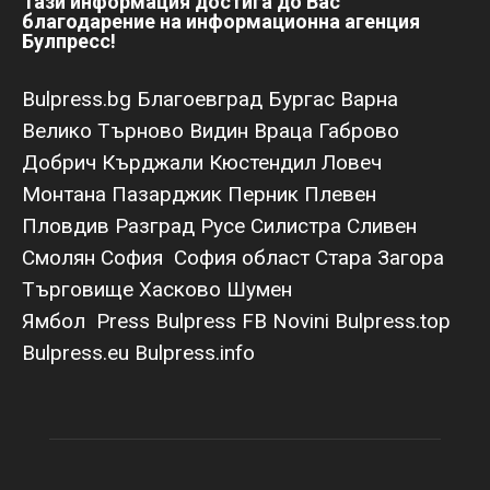
Тази информация достига до Вас
благодарение на информационна агенция
Булпресс!
Bulpress.bg
Благоевград
Бургас
Варна
Велико Търново
Видин
Враца
Габрово
Добрич
Кърджали
Кюстендил
Ловеч
Монтана
Пазарджик
Перник
Плевен
Пловдив
Разград
Русе
Силистра
Сливен
Смолян
София
София област
Стара Загора
Търговище
Хасково
Шумен
Ямбол
Press Bulpress
FB Novini
Bulpress.top
Bulpress.eu
Bulpress.info