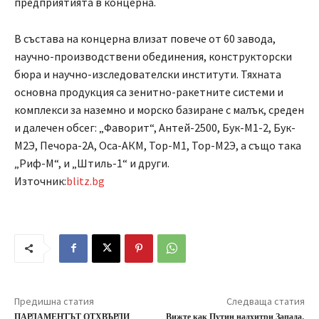
предприятията в концерна.
В състава на концерна влизат повече от 60 завода,
научно-производствени обединения, конструкторски
бюра и научно-изследователски институти. Тяхната
основна продукция са зенитно-ракетните системи и
комплекси за наземно и морско базиране с малък, среден
и далечен обсег: „Фаворит“, Антей-2500, Бук-М1-2, Бук-
М2Э, Печора-2А, Оса-АКМ, Тор-М1, Тор-М2Э, а също така
„Риф-М“, и „Штиль-1“ и други.
Източник:
blitz.bg
Предишна статия
Следваща статия
ПАРЛАМЕНТЪТ ОТХВЪРЛИ
Вижте как Путин надхитри Запада,